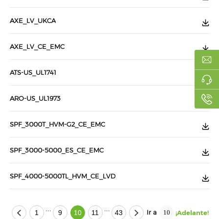
AXE_LV_UKCA
AXE_LV_CE_EMC
ATS-US_UL1741
ARO-US_UL1973
SPF_3000T_HVM-G2_CE_EMC
SPF_3000-5000_ES_CE_EMC
SPF_4000-5000TL_HVM_CE_LVD
...
...
Ir a
1
9
10
11
43